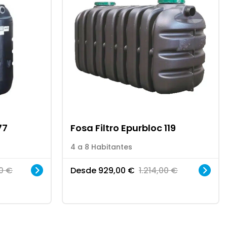
77
Fosa Filtro Epurbloc 119
4 a 8 Habitantes
00
€
Desde
929,00
€
1.214,00
€