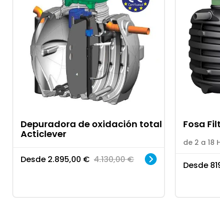
Depuradora de oxidación total
Fosa Fi
Acticlever
de 2 a 18 
Desde
2.895,00
€
4.130,00
€
Desde
81