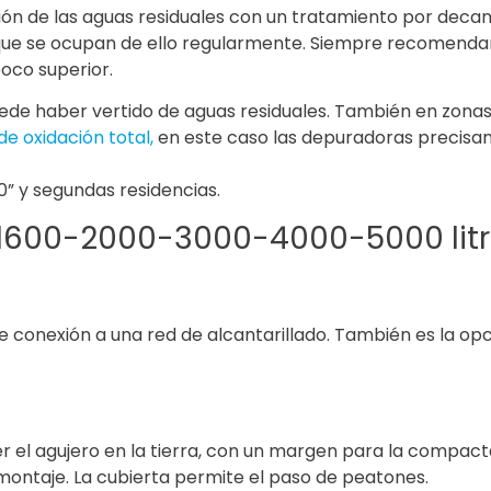
 de las aguas residuales con un tratamiento por decantac
 que se ocupan de ello regularmente. Siempre recomenda
oco superior.
uede haber vertido de aguas residuales. También en zona
e oxidación total,
en este caso las depuradoras precisan d
0” y segundas residencias.
e 1600-2000-3000-4000-5000 lit
e conexión a una red de alcantarillado. También es la op
r el agujero en la tierra, con un margen para la compac
 montaje. La cubierta permite el paso de peatones.