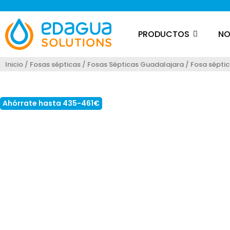
PRODUCTOS
NO
Inicio
/
Fosas sépticas
/
Fosas Sépticas Guadalajara
/ Fosa sépti
Loading...
Ahórrate hasta 435-461€