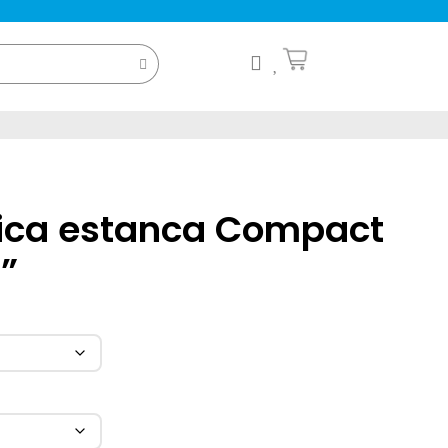
tica estanca Compact
0”