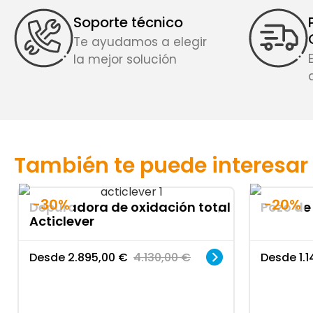
Soporte técnico
Te ayudamos a elegir
la mejor solución
También te puede interesar
-30%
-20%
Depuradora de oxidación total
Pozo d
Acticlever
Desde
2.895,00
€
4.130,00
€
Desde
1.