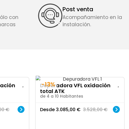
Post venta
ólo con
Acompañamiento en la
marcas
instalación.
-13%
dación
Depuradora VFL oxidación
total ATK
de 4 a 10 Habitantes
,00
€
Desde
3.085,00
€
3.528,00
€