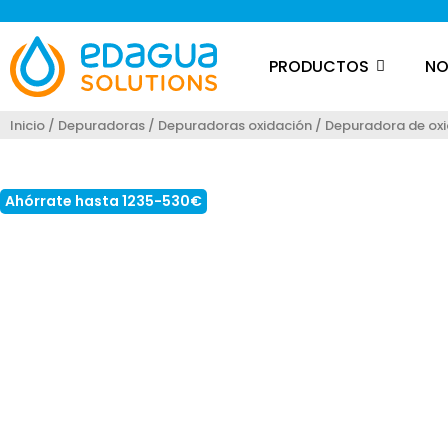
PRODUCTOS
NO
Inicio
/
Depuradoras
/
Depuradoras oxidación
/ Depuradora de oxi
Loading...
Ahórrate hasta 1235-530€