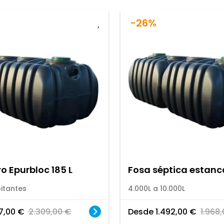
-26%
ro Epurbloc 185 L
Fosa séptica estanca
itantes
4.000L a 10.000L
17,00
€
2.309,00
€
Desde
1.492,00
€
1.968