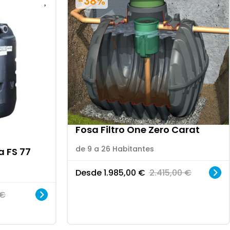
-38%
Fosa Filtro One Zero Carat
de 9 a 26 Habitantes
a FS 77
Desde
1.985,00
€
2.415,00
€
€