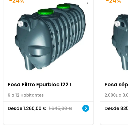
-24%
-24%
Fosa Filtro Epurbloc 122 L
Fosa sép
6 a 12 Habitantes
2.000L a 3.
Desde
1.260,00
€
1.645,00
€
Desde
83