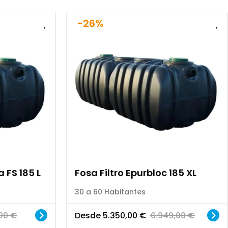
-26%
 FS 185 L
Fosa Filtro Epurbloc 185 XL
30 a 60 Habitantes
,00
€
Desde
5.350,00
€
6.949,00
€