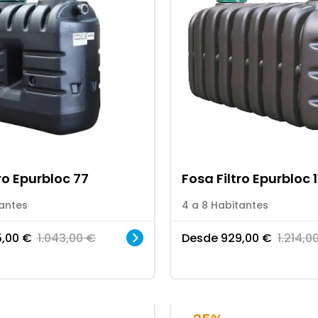
ro Epurbloc 77
Fosa Filtro Epurbloc 1
tantes
4 a 8 Habitantes
5,00
€
1.043,00
€
Desde
929,00
€
1.214,0