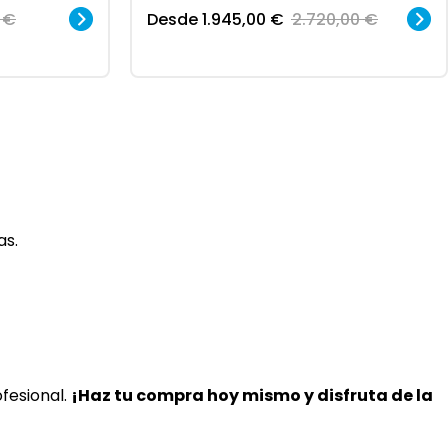
0
€
Desde
1.945,00
€
2.720,00
€
as.
fesional.
¡Haz tu compra hoy mismo y disfruta de la