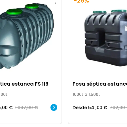
-25%
tica estanca FS 119
Fosa séptica estanc
000L
1000L a 1.500L
5,00
€
1.097,00
€
Desde
541,00
€
702,00