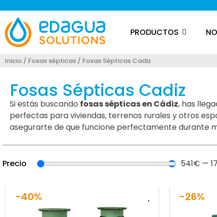
PRODUCTOS
NO
Inicio
/
Fosas sépticas
/ Fosas Sépticas Cadiz
Fosas Sépticas Cadiz
Si estás buscando
fosas sépticas en Cádiz
, has lleg
perfectas para viviendas, terrenos rurales y otros esp
asegurarte de que funcione perfectamente durante 
Precio
541
€
—
1
-40%
-26%