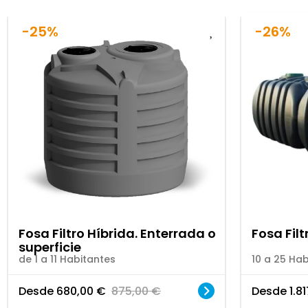
-25%
-26%
Fosa Filtro Híbrida. Enterrada o
Fosa Filt
superficie
de 1 a 11 Habitantes
10 a 25 Hab
Desde
680,00
€
875,00
€
Desde
1.8