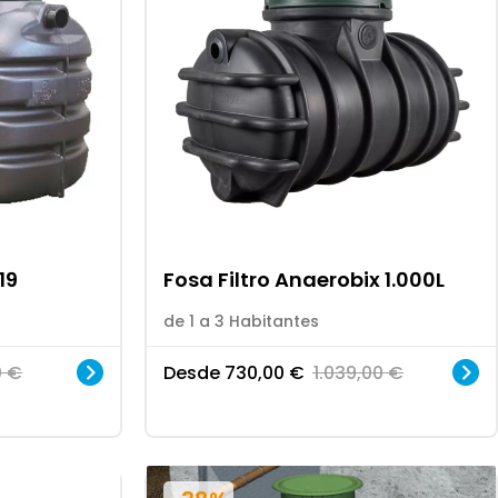
19
Fosa Filtro Anaerobix 1.000L
de 1 a 3 Habitantes
0
€
Desde
730,00
€
1.039,00
€