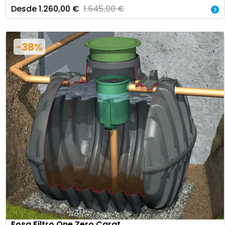
Desde
1.260,00
€
1.645,00
€
-38%
Fosa Filtro One Zero Carat