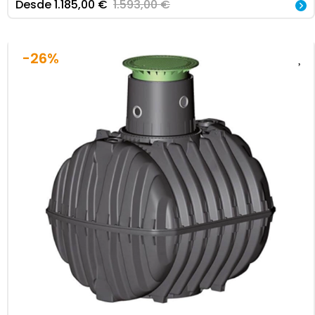
Desde
1.185,00
€
1.593,00
€
-26%