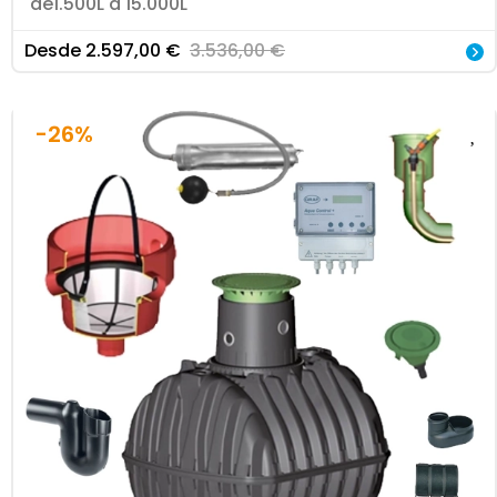
de1.500L a 15.000L
Desde
2.597,00
€
3.536,00
€
-26%