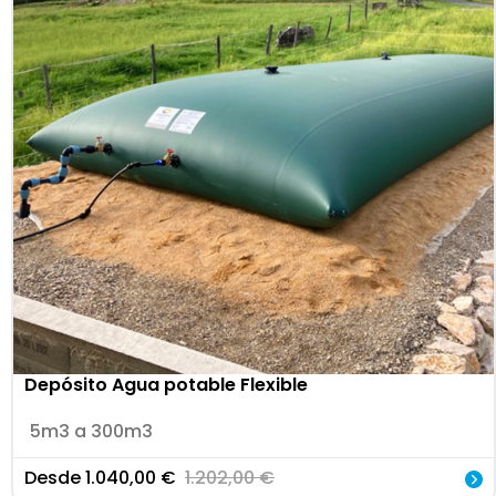
Depósito Agua potable Flexible
5m3 a 300m3
Desde
1.040,00
€
1.202,00
€