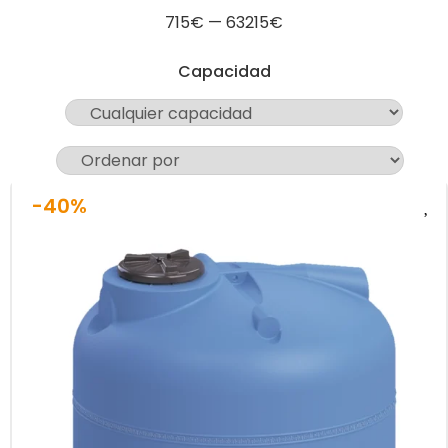
715
€
—
63215
€
Capacidad
-40%