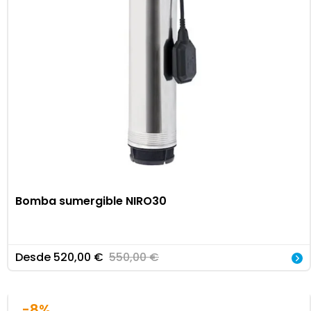
Bomba sumergible NIRO30
Desde
520,00
€
550,00
€
-8%