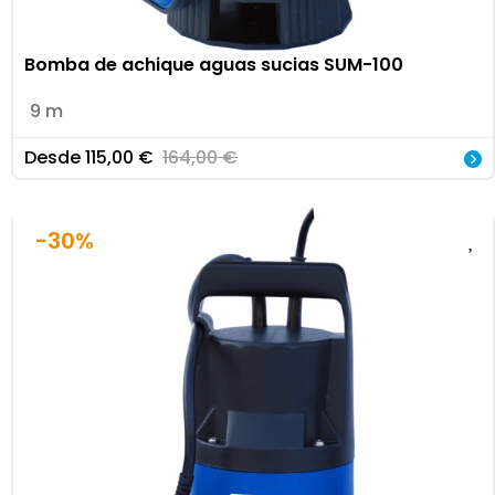
Bomba de achique aguas sucias SUM-100
9 m
Desde
115,00
€
164,00
€
-30%