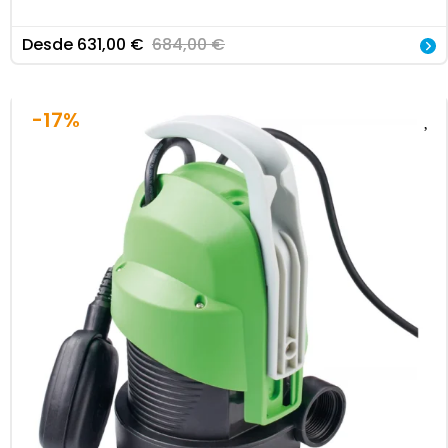
Desde
631,00
€
684,00
€
-17%