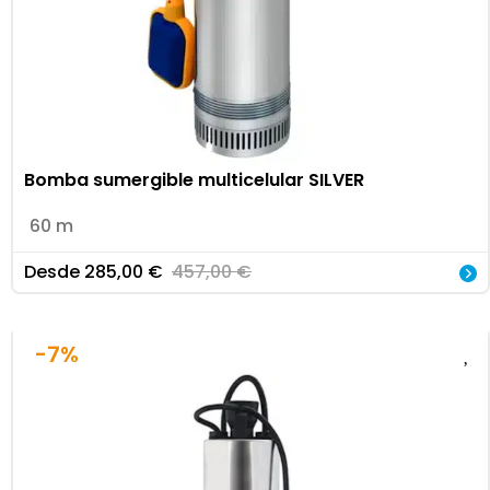
Bomba sumergible multicelular SILVER
60 m
Desde
285,00
€
457,00
€
-7%