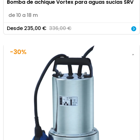
Bomba de achique Vortex para aguas sucias SRV
de 10 a 18 m
Desde
235,00
€
336,00
€
-30%