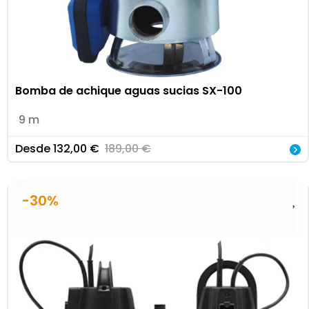
Bomba de achique aguas sucias SX-100
9 m
Desde
132,00
€
189,00
€
-30%