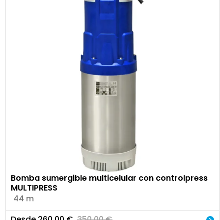
Bomba sumergible multicelular con controlpress
MULTIPRESS
44 m
Desde
260,00
€
350,00
€