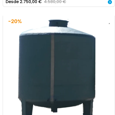
Desde
2.750,00
€
4.580,00
€
-20%