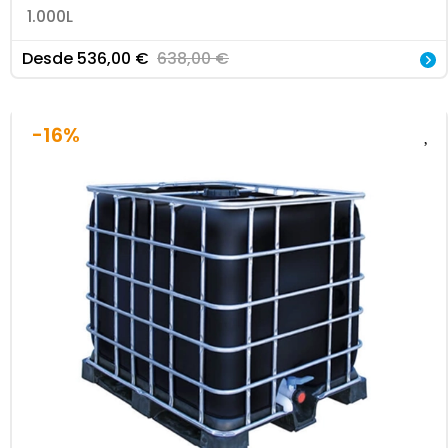
1.000L
Desde
536,00
€
638,00
€
-16%