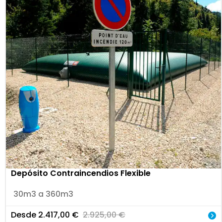
Depósito Contraincendios Flexible
30m3 a 360m3
Desde
2.417,00
€
2.925,00
€