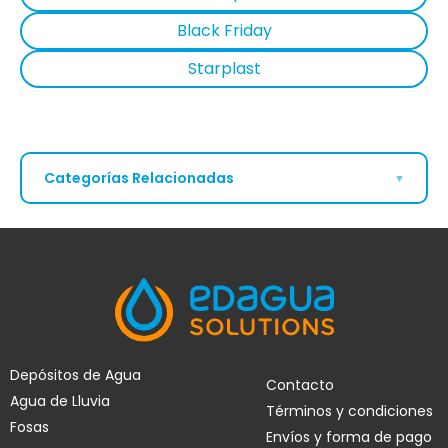
Black Friday
Starplast
Categorías Relacionadas
▼
Depósito de Agua de
Depósito de Agua
600 Litros
Metálico
Depósito de agua
ESTÁS AQUÍ
1500 litros
Depósitos de agua
200 litros
Depósitos de Agua
Contacto
Agua de Lluvia
Términos y condiciones
Fosas
Envíos y forma de pago
Depósitos de agua
Depósitos de Agua