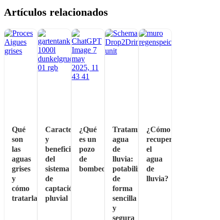
Artículos relacionados
Qué
Características
¿Qué
Tratamiento
¿Cómo
son
y
es un
agua
recuperar
las
beneficios
pozo
de
el
aguas
del
de
lluvia:
agua
grises
sistema
bombeo?
potabilizar
de
y
de
de
lluvia?
cómo
captación
forma
tratarlas
pluvial
sencilla
y
segura