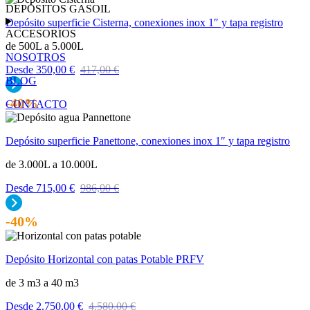
DEPÓSITOS GASOIL
Depósito superficie Cisterna, conexiones inox 1″ y tapa registro
ACCESORIOS
de 500L a 5.000L
NOSOTROS
Desde
350,00
€
417,00
€
BLOG
-40%
CONTACTO
Depósito superficie Panettone, conexiones inox 1″ y tapa registro
de 3.000L a 10.000L
Desde
715,00
€
986,00
€
-40%
Depósito Horizontal con patas Potable PRFV
de 3 m3 a 40 m3
Desde
2.750,00
€
4.580,00
€