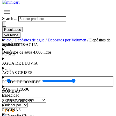
Search ...
Resultados
Ver todos
Inicio
/
Depósitos de agua
/
Depósitos por Volumen
/ Depósitos de
DEPÓSITOS AGUA
agua 4.000 litros
Depósitos de agua 4.000 litros
FOSAS
AGUA DE LLUVIA
Precio
AGUAS GRISES
POZOS DE BOMBEO
350
€
—
12850
€
BOMBAS
Capacidad
SEPARADORES
-34%
PISCINAS