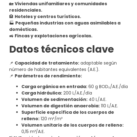
🏡
Viviendas unifamiliares y comunidades
residenciales.
🏨
Hoteles y centros turísticos.
🏭
Pequeñas industrias con aguas asimilables a
domésticas.
🚜
Fincas y explotaciones agrícolas.
Datos técnicos clave
📌
Capacidad de tratamiento:
adaptable según
número de habitantes equivalentes (A.E.).
📌
Parámetros de rendimiento:
Carga orgánica en entrada:
60 g BOD₅/A.E./día
Carga hidráulica:
200 L/A.E./día
Volumen de sedimentación:
40 L/A.E.
Volumen de digestión anaerobia:
110 L/A.E.
Superficie específica de los cuerpos de
relleno:
120 m²/m³
Volumen unitario de los cuerpos de relleno:
0,15 m³/A.E.