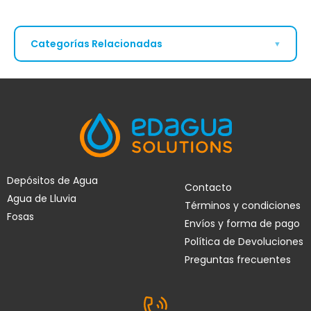
Categorías Relacionadas
▼
Fosa Séptica 1000
Fosa Séptica 1200
Litros
Litros
Fosa Séptica 1500
Fosa Séptica 1600
Litros
Litros
Depósitos de Agua
Contacto
Agua de Lluvia
Términos y condiciones
Fosa Séptica 1700
Fosa Séptica 2500
Fosas
Litros
Litros
Envíos y forma de pago
Política de Devoluciones
Preguntas frecuentes
Fosa Séptica 3000
Fosa Séptica 3200
Litros
Litros