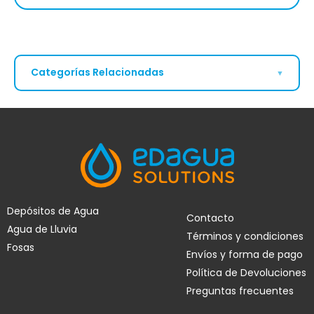
Categorías Relacionadas
▼
Grupos de presión
Bombas Sumergibles
Bombas pozo
ESTÁS AQUÍ
Bombas Exteriores
Depósitos de Agua
Contacto
Agua de Lluvia
Bombas achique
Bombas achique
Términos y condiciones
aguas sucias
Fosas
Envíos y forma de pago
Política de Devoluciones
Accesorios bombas
Preguntas frecuentes