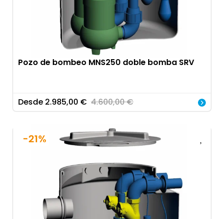
Pozo de bombeo MNS250 doble bomba SRV
Desde
2.985,00
€
4.600,00
€
-21%