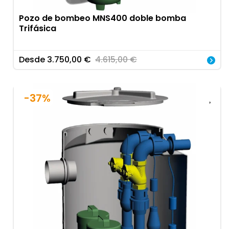
Pozo de bombeo MNS400 doble bomba
Trifásica
Desde
3.750,00
€
4.615,00
€
-37%