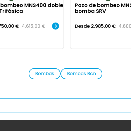
e bombeo MNS400 doble
Pozo de bombeo MN
rifásica
bomba SRV
750,00
€
4.615,00
€
Desde
2.985,00
€
4.60
Bombas
Bombas Bcn
Bombas Sumergibles