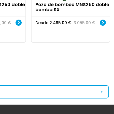
S250 doble
Pozo de bombeo MNS250 doble
bomba SX
0,00
€
Desde
2.495,00
€
3.055,00
€
▼
Bombas Exteriores