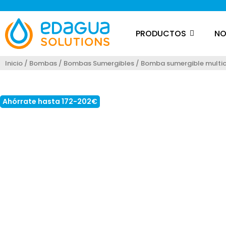
PRODUCTOS
NO
Inicio
/
Bombas
/
Bombas Sumergibles
/ Bomba sumergible multice
Loading...
Ahórrate hasta 172-202€