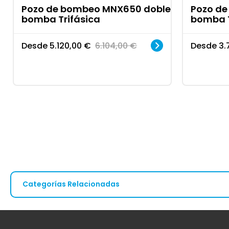
Pozo de bombeo MNX650 doble
Pozo d
bomba Trifásica
bomba T
Desde
5.120,00
€
6.104,00
€
Desde
3.
Categorías Relacionadas
Grupos de presión