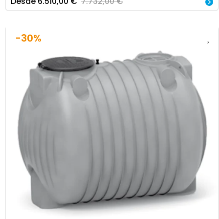
Desde
6.510,00
€
7.732,00
€
-30%