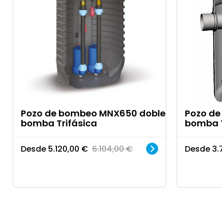
Pozo de bombeo MNX650 doble
Pozo d
bomba Trifásica
bomba T
Desde
5.120,00
€
6.104,00
€
Desde
3.