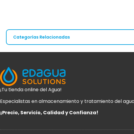
Categorías Relacionadas
Grupos de presión
Bombas pozo
¡Tu tienda online del Agua!
ESTÁS AQUÍ
Especialistas en almacenamiento y tratamiento del agua
Accesorios bombas
¡Precio, Servicio, Calidad y Confianza!