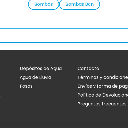
Bombas
Bombas Bcn
Bombas Sumergibles
Depósitos de Agua
Contacto
Bombas achique aguas sucias
Agua de Lluvia
Términos y condicione
Fosas
Envíos y forma de pa
Política de Devolucion
.
Preguntas frecuentes