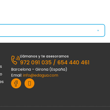
▼
Bombas Exteriores
Llámanos y te asesoramos
972 091 035 / 654 440 461
Bombas achique
s
Barcelona – Girona (España)
go
Email
:
info@edagua.com
es