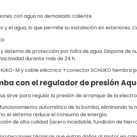
ciones con agua no demasiado caliente.
o y el agua, lo que permite su instalación en exteriores.
C
to.
 y sistema de protección por falta de agua. Dispone de
inactividad durante más de 24 h.
SCHUKO-M y cable eléctrico + conector SCHUKO hembra pa
mba con el regulador de presión Aq
lus sirve para regular la presión de arranque de la electr
el funcionamiento automático de la bomba, eliminando la
io, el sistema reduce el consumo de energía.
ción de alta calidad (acero inoxidable, fundición de hierr
 protecciones térmicas que evitan daños al motor en ca