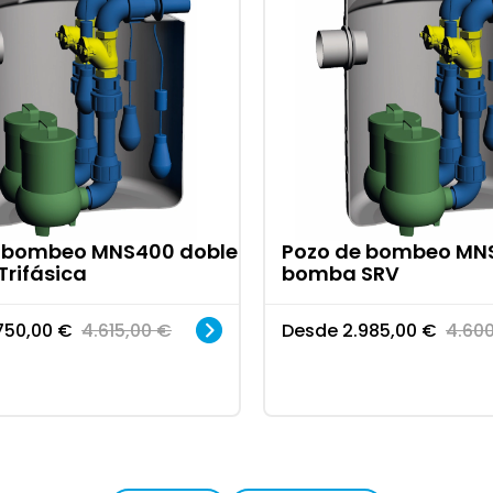
e bombeo MNS400 doble
Pozo de bombeo MN
rifásica
bomba SRV
750,00
€
4.615,00
€
Desde
2.985,00
€
4.60