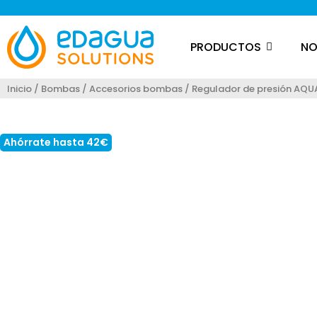
PRODUCTOS
NO
Inicio
/
Bombas
/
Accesorios bombas
/ Regulador de presión A
Loading...
Ahórrate hasta 42€