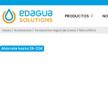
PRODUCTOS
NO
Inicio
/
Accesorios
/
Accesorios Agua de Lluvia
/ Microfiltro
Loading...
Ahórrate hasta 26-22€