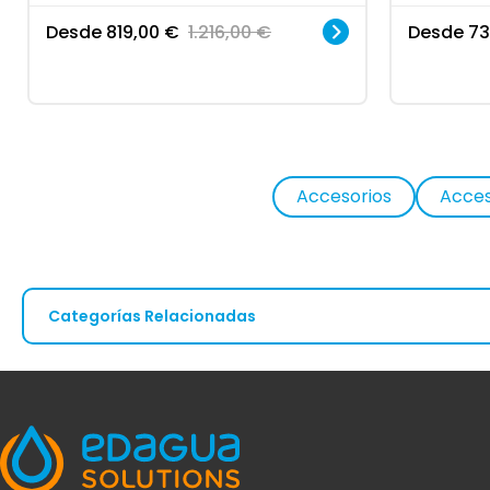
Desde
819,00
€
1.216,00
€
Desde
73
Accesorios
Acces
Categorías Relacionadas
Potabilizadora agua
ESTÁS AQUÍ