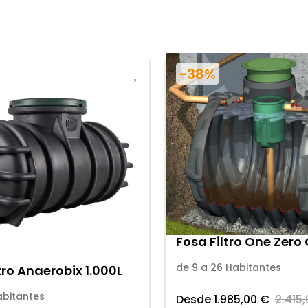
-38%
Fosa Filtro One Zero
de 9 a 26 Habitantes
tro Anaerobix 1.000L
abitantes
Desde
1.985,00
€
2.415