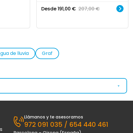
Desde
191,00
€
207,00
€
gua de lluvia
Graf
▼
Accesorios Fosas
Bacterias fosas sépticas
Llámanos y te asesoramos
972 091 035 / 654 440 461
s
Barcelona – Girona (España)