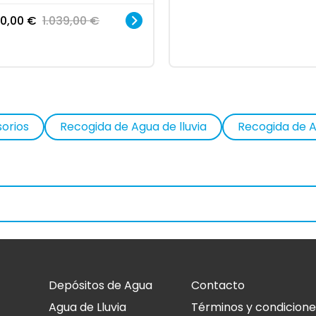
0,00
€
1.039,00
€
orios
Recogida de Agua de lluvia
Recogida de A
Accesorios Depósitos
Grifos
Depósitos de Agua
Contacto
Agua de Lluvia
Términos y condicione