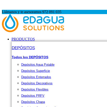
BLACK FRIDAY: -5% directo en carrito hasta 30 Nov
Llámanos y te asesoramos 972 091 035
PRODUCTOS
DEPÓSITOS
Todos los DEPÓSITOS
Depósitos Agua Potable
Depósitos Superficie
Depósitos Enterrados
Depósitos Decorativos
Depósitos Flexibles
Depósitos PRFV
Depósitos Chapa