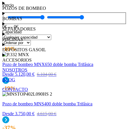
Precio
POZOS DE BOMBEO
BOMBAS
0
€
—
0
€
SEPARADORES
Capacidad
PISCINAS
-16%
DEPÓSITOS GASOIL
ACCESORIOS
Pozo de bombeo MNX650 doble bomba Trifásica
NOSOTROS
Desde
5.120,00
€
6.104,00
€
BLOG
-19%
CONTACTO
Pozo de bombeo MNS400 doble bomba Trifásica
Desde
3.750,00
€
4.615,00
€
-37%