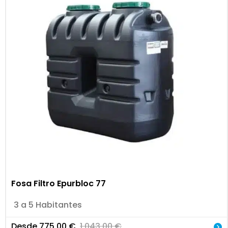
Fosa Filtro Epurbloc 77
3 a 5 Habitantes
Desde
775,00
€
1.043,00
€