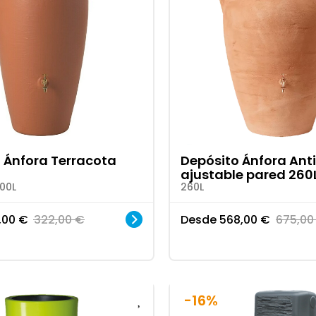
 Ánfora Terracota
Depósito Ánfora Ant
ajustable pared 260
00L
260L
,00
€
322,00
€
Desde
568,00
€
675,0
-16%