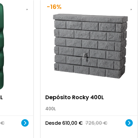
-16%
L
Depósito Rocky 400L
400L
0
€
Desde
610,00
€
726,00
€