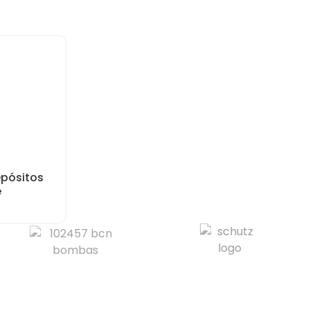
epósitos
e