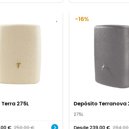
-16%
 Terra 275L
Depósito Terranova 
275L
,00
€
250,00
€
Desde
239,00
€
284,0