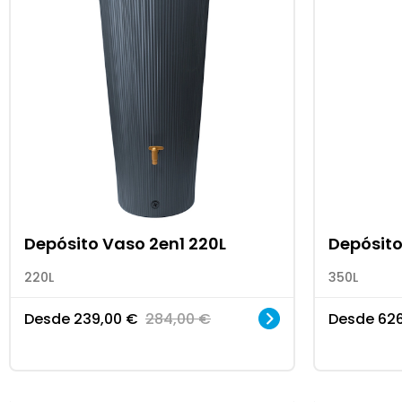
Depósito Vaso 2en1 220L
Depósito
220L
350L
Desde
239,00
€
284,00
€
Desde
62