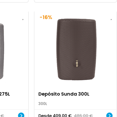
-16%
275L
Depósito Sunda 300L
300L
0
€
Desde
409,00
€
486,00
€