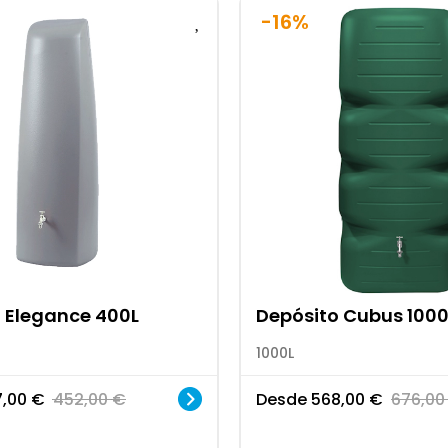
-16%
 Elegance 400L
Depósito Cubus 1000
1000L
7,00
€
452,00
€
Desde
568,00
€
676,0