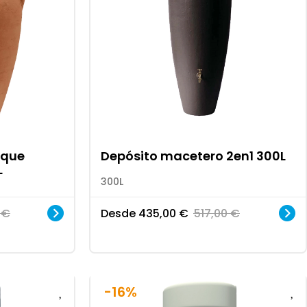
ique
Depósito macetero 2en1 300L
L
300L
0
€
Desde
435,00
€
517,00
€
-16%