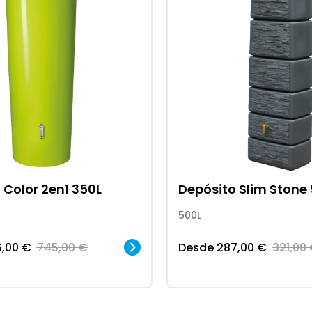
 Color 2en1 350L
Depósito Slim Stone
500L
6,00
€
745,00
€
Desde
287,00
€
321,00