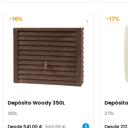
-16%
-17%
Depósito Woody 350L
Depósito
350L
275L
Desde
541,00
€
643,00
€
Desde
212