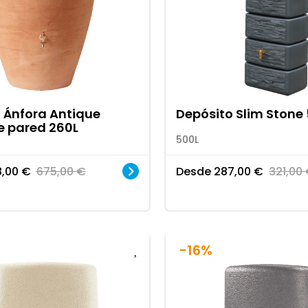
 Ánfora Antique
Depósito Slim Stone
e pared 260L
500L
8,00
€
675,00
€
Desde
287,00
€
321,00
-16%