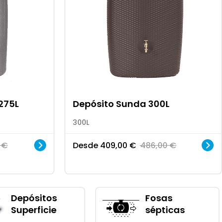
275L
Depósito Sunda 300L
300L
0
€
Desde
409,00
€
486,00
€
Depósitos
Fosas
Superficie
sépticas