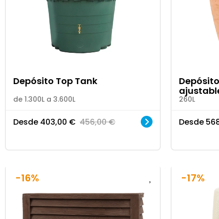
Depósito Top Tank
Depósito
ajustabl
de 1.300L a 3.600L
260L
Desde
403,00
€
456,00
€
Desde
56
-16%
-17%