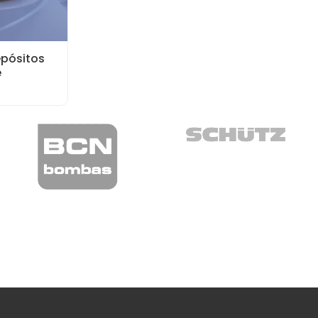
epósitos
e