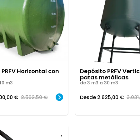
 PRFV Horizontal con
Depósito PRFV Vertic
patas metálicas
40 m3
de 3 m3 a 30 m3
00,00
€
2.562,50
€
Desde
2.625,00
€
3.031