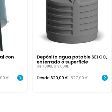
al con
Depósito agua potable SEI CC,
enterrado o superficie
de 1.000L a 3.000L
,00
€
Desde
620,00
€
827,00
€