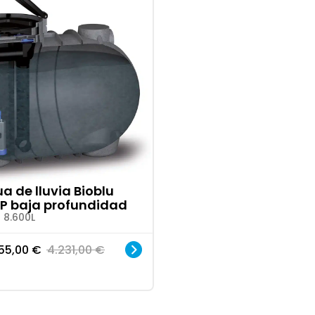
a de lluvia Bioblu
P baja profundidad
 8.600L
55,00
€
4.231,00
€